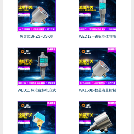
热导式SHZGFUSK型
WED12 - 磁标晶体管输
（传
WED11 标准磁标电容式
WK150B-数显流量控制
器