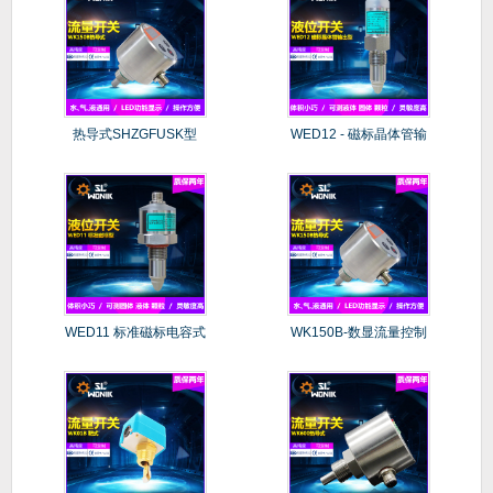
热导式SHZGFUSK型
WED12 - 磁标晶体管输
（传
WED11 标准磁标电容式
WK150B-数显流量控制
器